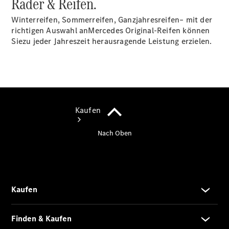
Räder & Reifen.
vereinbaren
Winterreifen, Sommerreifen, Ganzjahresreifen– mit der
richtigen Auswahl anMercedes Original-Reifen können
Siezu jeder Jahreszeit herausragende Leistung erzielen.
Kaufen
Übersicht
Junge
Sterne
Junge