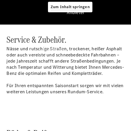
Zum Inhalt springen
Anbieter
Service & Zubehör.
Anbieter
Nässe und rutschige Straßen, trockener, heißer Asphalt
Übersicht
oder auch vereiste und schneebedeckte Fahrbahnen –
jede Jahreszeit schafft andere Straßenbedingungen. Je
nach Temperatur und Witterung bietet Ihnen Mercedes-
Benz die optimalen Reifen und Kompletträder.
Für Ihren entspannten Saisonstart sorgen wir mit vielen
weiteren Leistungen unseres Rundum-Service.
Startseite
Ansprechpartner
finden
Beratung
vereinbaren
Servicetermin